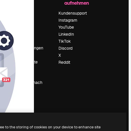
aufnehmen
Preise
Über uns
Kundensupport
Reviews
Instagram
Karriere
YouTube
ärung
Suchtrends
LinkedIn
Blog
TikTok
Veranstaltungen
Discord
um
Slidesgo
X
Deine Inhalte
Reddit
verkaufen
Pressesaal
Suchst du nach
magnific.ai
ree to the storing of cookies on your device to enhance site