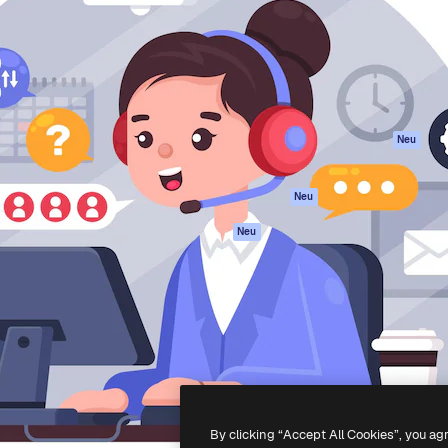
attform, um deine beste
Spaces
Academy
klichen. Mehr als 1 Million
KI-Assistent
Dokumentation
er Kreativen, Unternehmen,
KI-Bildgenerator
Support
Studios.
KI-Videogenerator
AGB
KI-
Datenschutzerkl
Stimmengenerator
Originale
Neu
Stock-Inhalte
Cookie-Richtlinie
MCP für
Vertrauenszentr
Neu
Claude/ChatGPT
Partner
Agenten
Neu
Unternehmen
API
Mobile App
Alle Magnific-Tools
-
2026
Freepik Company S.L.U.
Alle Rechte vorbehalten
.
By clicking “Accept All Cookies”, you ag