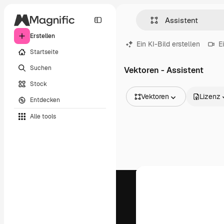
Erstellen
Ein KI-Bild erstellen
E
Startseite
Suchen
Vektoren - Assistent
Stock
Vektoren
Lizenz
Entdecken
Alle Bilder
Alle tools
Vektoren
Illustrationen
Fotos
PSD
Vorlagen
Mockups
Videos
Filmmaterial
Motion Graphics
Videovorlagen
Icons
3D-Modelle
Schriftarten