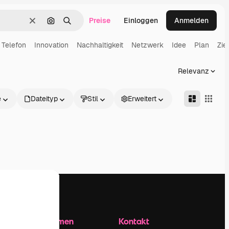
Preise
Einloggen
Anmelden
Löschen
Nach Bild suchen
Suchen
Telefon
Innovation
Nachhaltigkeit
Netzwerk
Idee
Plan
Ziel
Relevanz
e
Dateityp
Stil
Erweitert
Unternehmen
Kontakt