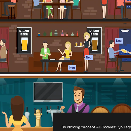
attform, um deine beste
Spaces
Academy
klichen. Mehr als 1 Million
KI-Assistent
Dokumentation
er Kreativen, Unternehmen,
KI-Bildgenerator
Support
Studios.
KI-Videogenerator
AGB
KI-
Datenschutzerkl
Stimmengenerator
Originale
Neu
Stock-Inhalte
Cookie-Richtlinie
MCP für
Vertrauenszentr
Neu
Claude/ChatGPT
Partner
Agenten
Neu
Unternehmen
API
Mobile App
Alle Magnific-Tools
-
2026
Freepik Company S.L.U.
Alle Rechte vorbehalten
.
By clicking “Accept All Cookies”, you ag