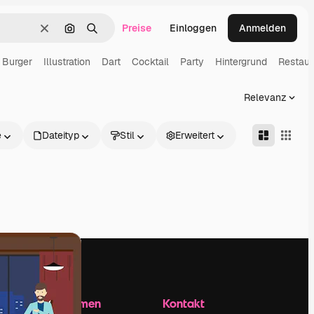
Preise
Einloggen
Anmelden
Löschen
Nach Bild suchen
Suchen
Burger
Illustration
Dart
Cocktail
Party
Hintergrund
Restaur
Relevanz
e
Dateityp
Stil
Erweitert
Unternehmen
Kontakt