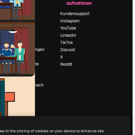
aufnehmen
Preise
Über uns
Kundensupport
Reviews
Instagram
Karriere
YouTube
ärung
Suchtrends
LinkedIn
Blog
TikTok
Veranstaltungen
Discord
um
Slidesgo
X
Deine Inhalte
Reddit
verkaufen
Pressesaal
Suchst du nach
magnific.ai
ree to the storing of cookies on your device to enhance site