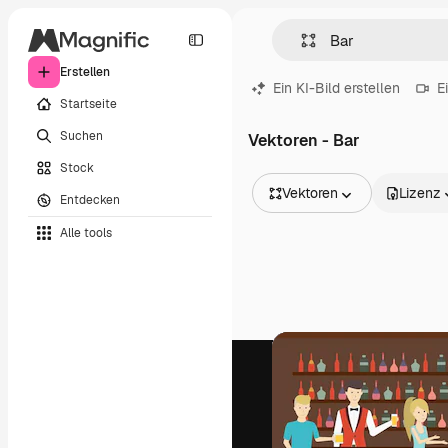
Erstellen
Ein KI-Bild erstellen
E
Startseite
Suchen
Vektoren - Bar
Stock
Vektoren
Lizenz
Entdecken
Alle Bilder
Alle tools
Vektoren
Illustrationen
Fotos
PSD
Vorlagen
Mockups
Videos
Filmmaterial
Motion Graphics
Videovorlagen
Icons
3D-Modelle
Schriftarten