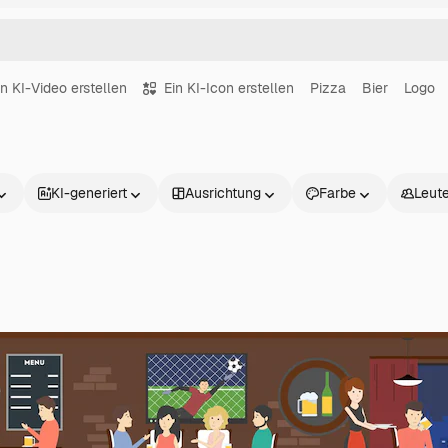
in KI-Video erstellen
Ein KI-Icon erstellen
Pizza
Bier
Logo
KI-generiert
Ausrichtung
Farbe
Leut
Produkte
Loslegen