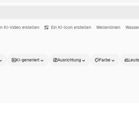
in KI-Video erstellen
Ein KI-Icon erstellen
Wellenlinien
Wasser
KI-generiert
Ausrichtung
Farbe
Leut
Produkte
Loslegen