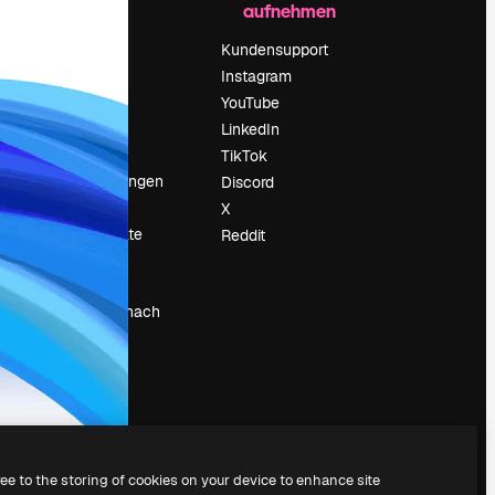
aufnehmen
Preise
Über uns
Kundensupport
Reviews
Instagram
Karriere
YouTube
ärung
Suchtrends
LinkedIn
Blog
TikTok
Veranstaltungen
Discord
um
Slidesgo
X
Deine Inhalte
Reddit
verkaufen
Pressesaal
Suchst du nach
magnific.ai
ree to the storing of cookies on your device to enhance site