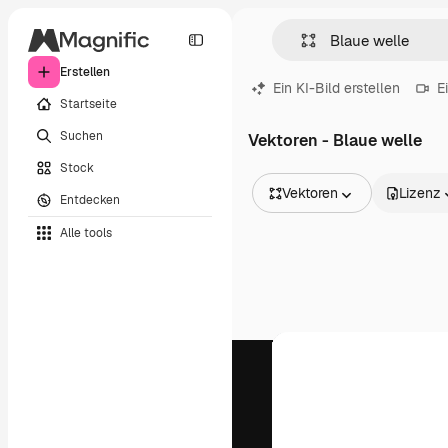
Erstellen
Ein KI-Bild erstellen
E
Startseite
Suchen
Vektoren - Blaue welle
Stock
Vektoren
Lizenz
Entdecken
Alle Bilder
Alle tools
Vektoren
Illustrationen
Fotos
PSD
Vorlagen
Mockups
Videos
Filmmaterial
Motion Graphics
Videovorlagen
Icons
3D-Modelle
Schriftarten