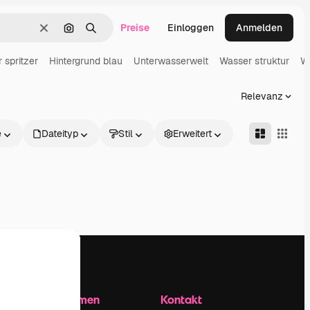
Preise
Einloggen
Anmelden
Löschen
Nach Bild suchen
Suchen
 spritzer
Hintergrund blau
Unterwasserwelt
Wasser struktur
W
Relevanz
e
Dateityp
Stil
Erweitert
Unternehmen
Kontakt