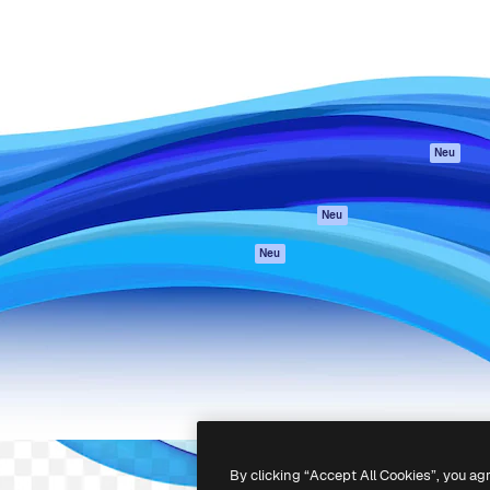
attform, um deine beste
Spaces
Academy
klichen. Mehr als 1 Million
KI-Assistent
Dokumentation
er Kreativen, Unternehmen,
KI-Bildgenerator
Support
Studios.
KI-Videogenerator
AGB
KI-
Datenschutzerkl
Stimmengenerator
Originale
Neu
Stock-Inhalte
Cookie-Richtlinie
MCP für
Vertrauenszentr
Neu
Claude/ChatGPT
Partner
Agenten
Neu
Unternehmen
API
Mobile App
Alle Magnific-Tools
-
2026
Freepik Company S.L.U.
Alle Rechte vorbehalten
.
By clicking “Accept All Cookies”, you ag