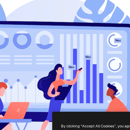
attform, um deine beste
Spaces
Academy
klichen. Mehr als 1 Million
KI-Assistent
Dokumentation
er Kreativen, Unternehmen,
KI-Bildgenerator
Support
Studios.
KI-Videogenerator
AGB
KI-
Datenschutzerkl
Stimmengenerator
Originale
Neu
Stock-Inhalte
Cookie-Richtlinie
MCP für
Vertrauenszentr
Neu
Claude/ChatGPT
Partner
Agenten
Neu
Unternehmen
API
Mobile App
Alle Magnific-Tools
-
2026
Freepik Company S.L.U.
Alle Rechte vorbehalten
.
By clicking “Accept All Cookies”, you ag