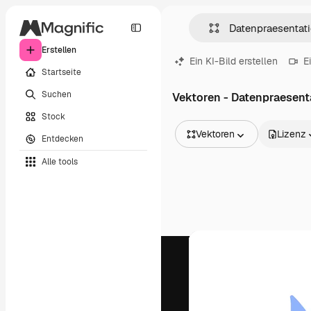
Erstellen
Ein KI-Bild erstellen
E
Startseite
Suchen
Vektoren - Datenpraesent
Stock
Vektoren
Lizenz
Entdecken
Alle Bilder
Alle tools
Vektoren
Illustrationen
Fotos
PSD
Vorlagen
Mockups
Videos
Filmmaterial
Motion Graphics
Videovorlagen
Icons
3D-Modelle
Schriftarten