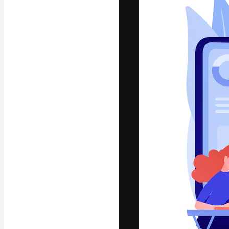
Die kreative Pl
Arbeit zu verwir
Abonnenten unt
Agenturen und 
Deutsch
Copyright © 2010