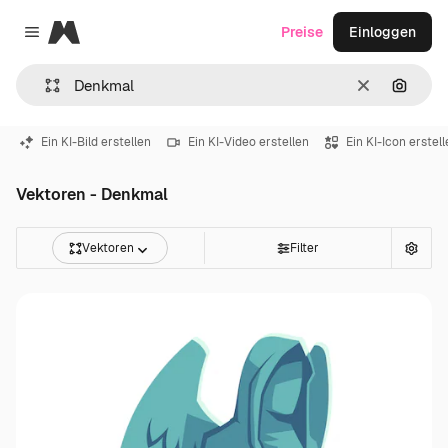
Magnific
Preise
Einloggen
Close menu
Löschen
Nach B
Ein KI-Bild erstellen
Ein KI-Video erstellen
Ein KI-Icon erstel
Vektoren - Denkmal
Vektoren
Filter