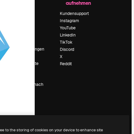
aufnehmen
Preise
Über uns
Kundensupport
Reviews
Instagram
Karriere
YouTube
ärung
Suchtrends
LinkedIn
Blog
TikTok
Veranstaltungen
Discord
um
Slidesgo
X
Deine Inhalte
Reddit
verkaufen
Pressesaal
Suchst du nach
magnific.ai
ree to the storing of cookies on your device to enhance site