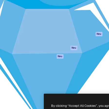
attform, um deine beste
Spaces
Academy
klichen. Mehr als 1 Million
KI-Assistent
Dokumentation
er Kreativen, Unternehmen,
KI-Bildgenerator
Support
Studios.
KI-Videogenerator
AGB
KI-
Datenschutzerkl
Stimmengenerator
Originale
Neu
Stock-Inhalte
Cookie-Richtlinie
MCP für
Vertrauenszentr
Neu
Claude/ChatGPT
Partner
Agenten
Neu
Unternehmen
API
Mobile App
Alle Magnific-Tools
-
2026
Freepik Company S.L.U.
Alle Rechte vorbehalten
.
By clicking “Accept All Cookies”, you ag