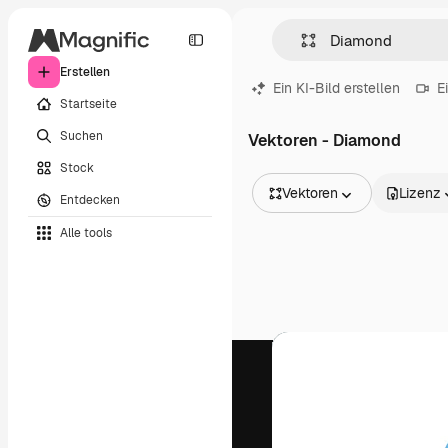
Erstellen
Ein KI-Bild erstellen
E
Startseite
Suchen
Vektoren - Diamond
Stock
Vektoren
Lizenz
Entdecken
Alle Bilder
Alle tools
Vektoren
Illustrationen
Fotos
PSD
Vorlagen
Mockups
Videos
Filmmaterial
Motion Graphics
Videovorlagen
Icons
3D-Modelle
Schriftarten