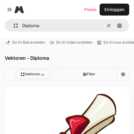
Magnific
Preise
Einloggen
Close menu
Löschen
Nach B
Ein KI-Bild erstellen
Ein KI-Video erstellen
Ein KI-Icon erstel
Vektoren - Diploma
Vektoren
Filter