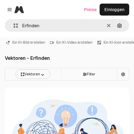
Magnific
Preise
Einloggen
Close menu
Löschen
Nach B
Ein KI-Bild erstellen
Ein KI-Video erstellen
Ein KI-Icon erstel
Vektoren - Erfinden
Vektoren
Filter