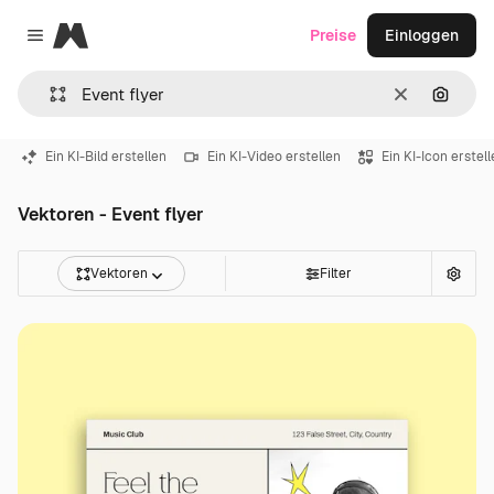
Magnific
Preise
Einloggen
Close menu
Löschen
Nach B
Ein KI-Bild erstellen
Ein KI-Video erstellen
Ein KI-Icon erstel
Vektoren - Event flyer
Vektoren
Filter