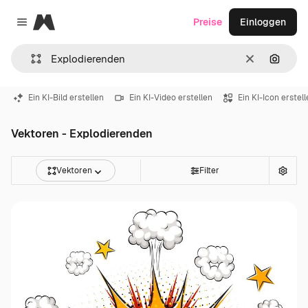
Magnific
Preise
Einloggen
Close menu
Löschen
Nach B
Ein KI-Bild erstellen
Ein KI-Video erstellen
Ein KI-Icon erstel
Vektoren - Explodierenden
Vektoren
Filter