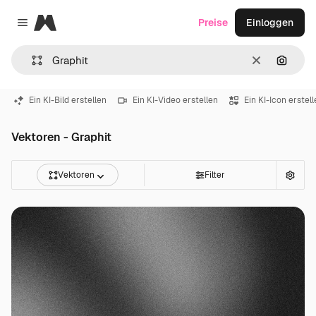
Magnific
Preise
Einloggen
Close menu
Löschen
Nach B
Ein KI-Bild erstellen
Ein KI-Video erstellen
Ein KI-Icon erstel
Vektoren - Graphit
Vektoren
Filter