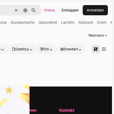
Preise
Einloggen
Anmelden
Löschen
Nach Bild suchen
Suchen
rung
Gluckwunsche
Gesundheit
Lacheln
Gratulant
Event
Ko
Relevanz
e
Dateityp
Stil
Erweitert
Unternehmen
Kontakt