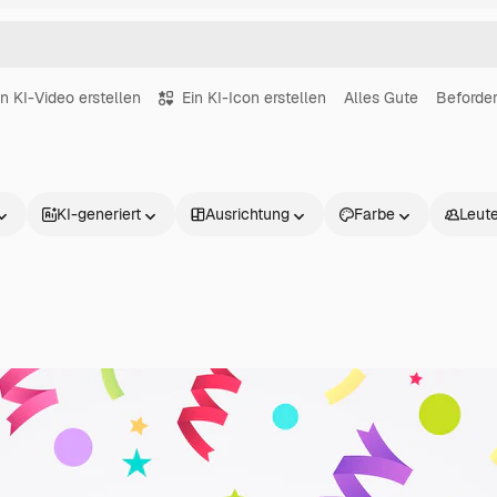
in KI-Video erstellen
Ein KI-Icon erstellen
Alles Gute
Beforde
KI-generiert
Ausrichtung
Farbe
Leut
Produkte
Loslegen