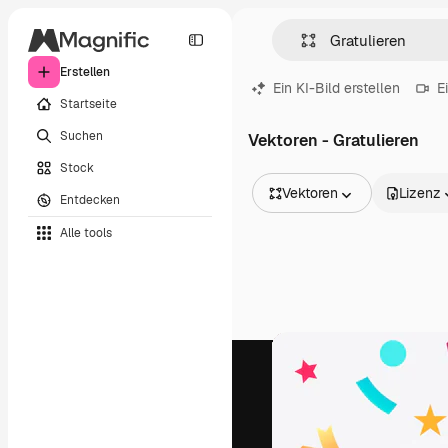
Erstellen
Ein KI-Bild erstellen
E
Startseite
Suchen
Vektoren - Gratulieren
Stock
Vektoren
Lizenz
Entdecken
Alle Bilder
Alle tools
Vektoren
Illustrationen
Fotos
PSD
Vorlagen
Mockups
Videos
Filmmaterial
Motion Graphics
Videovorlagen
Icons
3D-Modelle
Schriftarten