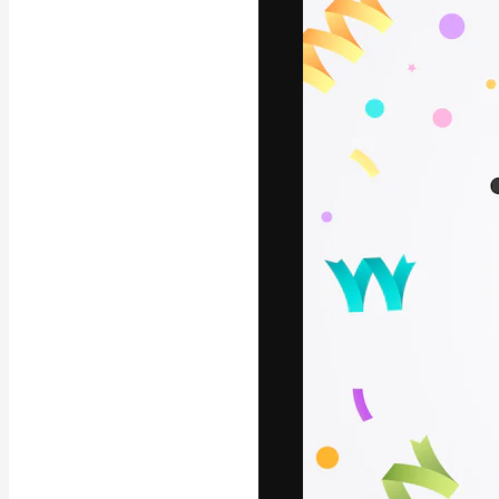
Die kreative Pl
Arbeit zu verwir
Abonnenten unt
Agenturen und 
Deutsch
Copyright © 2010