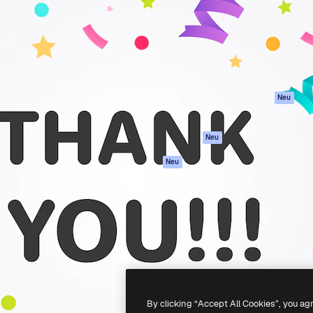
attform, um deine beste
Spaces
Academy
klichen. Mehr als 1 Million
KI-Assistent
Dokumentation
er Kreativen, Unternehmen,
KI-Bildgenerator
Support
Studios.
KI-Videogenerator
AGB
KI-
Datenschutzerkl
Stimmengenerator
Originale
Neu
Stock-Inhalte
Cookie-Richtlinie
MCP für
Vertrauenszentr
Neu
Claude/ChatGPT
Partner
Agenten
Neu
Unternehmen
API
Mobile App
Alle Magnific-Tools
-
2026
Freepik Company S.L.U.
Alle Rechte vorbehalten
.
By clicking “Accept All Cookies”, you ag