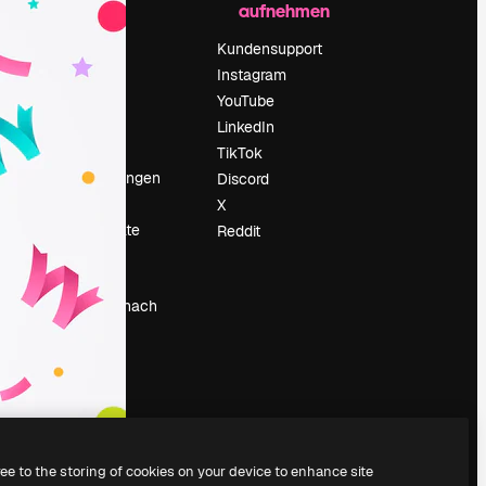
aufnehmen
Preise
Über uns
Kundensupport
Reviews
Instagram
Karriere
YouTube
ärung
Suchtrends
LinkedIn
Blog
TikTok
Veranstaltungen
Discord
um
Slidesgo
X
Deine Inhalte
Reddit
verkaufen
Pressesaal
Suchst du nach
magnific.ai
ree to the storing of cookies on your device to enhance site