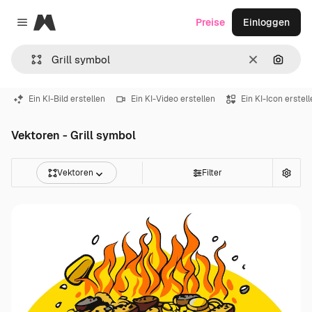
Magnific
Preise
Einloggen
Close menu
Löschen
Nach B
Ein KI-Bild erstellen
Ein KI-Video erstellen
Ein KI-Icon erstel
Vektoren - Grill symbol
Vektoren
Filter