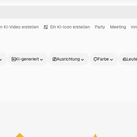
in KI-Video erstellen
Ein KI-Icon erstellen
Party
Meeting
In
KI-generiert
Ausrichtung
Farbe
Leut
Produkte
Loslegen