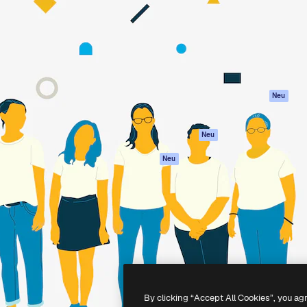
attform, um deine beste
Spaces
Academy
klichen. Mehr als 1 Million
KI-Assistent
Dokumentation
er Kreativen, Unternehmen,
KI-Bildgenerator
Support
Studios.
KI-Videogenerator
AGB
KI-
Datenschutzerkl
Stimmengenerator
Originale
Neu
Stock-Inhalte
Cookie-Richtlinie
MCP für
Vertrauenszentr
Neu
Claude/ChatGPT
Partner
Agenten
Neu
Unternehmen
API
Mobile App
Alle Magnific-Tools
-
2026
Freepik Company S.L.U.
Alle Rechte vorbehalten
.
By clicking “Accept All Cookies”, you ag