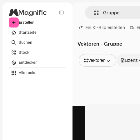
Erstellen
Ein KI-Bild erstellen
E
Startseite
Suchen
Vektoren - Gruppe
Stock
Vektoren
Lizenz
Entdecken
Alle Bilder
Alle tools
Vektoren
Illustrationen
Fotos
PSD
Vorlagen
Mockups
Videos
Filmmaterial
Motion Graphics
Videovorlagen
Icons
3D-Modelle
Schriftarten