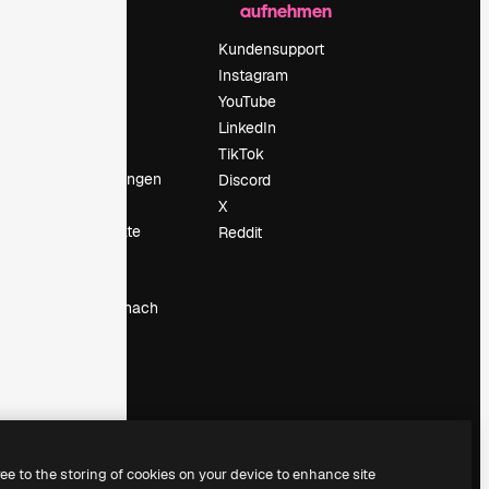
aufnehmen
Preise
Über uns
Kundensupport
Reviews
Instagram
Karriere
YouTube
ärung
Suchtrends
LinkedIn
Blog
TikTok
Veranstaltungen
Discord
um
Slidesgo
X
Deine Inhalte
Reddit
verkaufen
Pressesaal
Suchst du nach
magnific.ai
ree to the storing of cookies on your device to enhance site