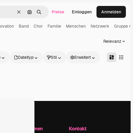
Preise
Einloggen
Anmelden
Löschen
Nach Bild suchen
Suchen
novation
Band
Chor
Familie
Menschen
Netzwerk
Gruppe m
Relevanz
e
Dateityp
Stil
Erweitert
Unternehmen
Kontakt