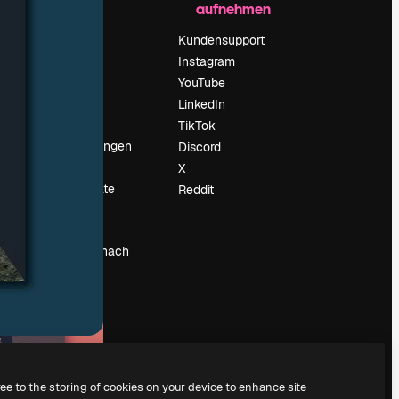
aufnehmen
Preise
Über uns
Kundensupport
Reviews
Instagram
Karriere
YouTube
ärung
Suchtrends
LinkedIn
Blog
TikTok
Veranstaltungen
Discord
um
Slidesgo
X
Deine Inhalte
Reddit
verkaufen
Pressesaal
Suchst du nach
magnific.ai
ree to the storing of cookies on your device to enhance site