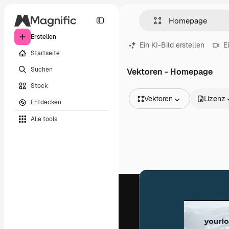
Erstellen
Ein KI-Bild erstellen
E
Startseite
Suchen
Vektoren - Homepage
Stock
Vektoren
Lizenz
Entdecken
Alle Bilder
Alle tools
Vektoren
Illustrationen
Fotos
PSD
Vorlagen
Mockups
Videos
Filmmaterial
Motion Graphics
Videovorlagen
Icons
3D-Modelle
Schriftarten