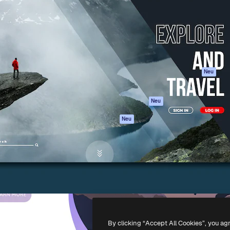
attform, um deine beste
Spaces
Academy
klichen. Mehr als 1 Million
KI-Assistent
Dokumentation
er Kreativen, Unternehmen,
KI-Bildgenerator
Support
Studios.
KI-Videogenerator
AGB
KI-
Datenschutzerkl
Stimmengenerator
Originale
Neu
Stock-Inhalte
Cookie-Richtlinie
MCP für
Vertrauenszentr
Neu
Claude/ChatGPT
Partner
Agenten
Neu
Unternehmen
API
Mobile App
Alle Magnific-Tools
-
2026
Freepik Company S.L.U.
Alle Rechte vorbehalten
.
By clicking “Accept All Cookies”, you ag