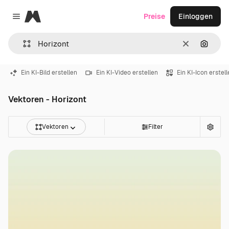
Magnific
Preise
Einloggen
Close menu
Löschen
Nach B
Ein KI-Bild erstellen
Ein KI-Video erstellen
Ein KI-Icon erstel
Vektoren - Horizont
Vektoren
Filter