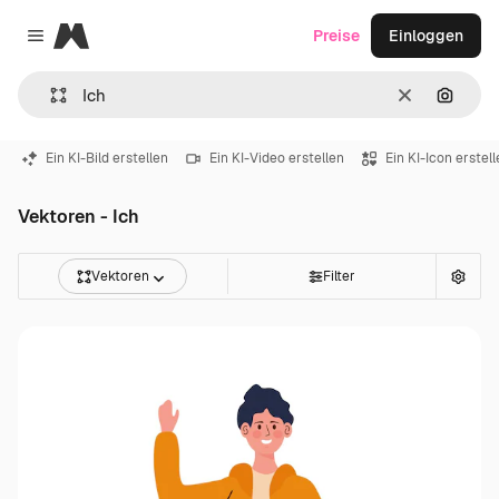
Magnific
Preise
Einloggen
Close menu
Löschen
Nach B
Ein KI-Bild erstellen
Ein KI-Video erstellen
Ein KI-Icon erstel
Vektoren - Ich
Vektoren
Filter