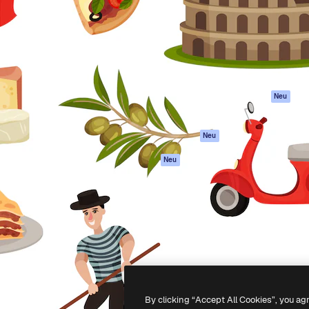
attform, um deine beste
Spaces
Academy
klichen. Mehr als 1 Million
KI-Assistent
Dokumentation
er Kreativen, Unternehmen,
KI-Bildgenerator
Support
Studios.
KI-Videogenerator
AGB
KI-
Datenschutzerkl
Stimmengenerator
Originale
Neu
Stock-Inhalte
Cookie-Richtlinie
MCP für
Vertrauenszentr
Neu
Claude/ChatGPT
Partner
Agenten
Neu
Unternehmen
API
Mobile App
Alle Magnific-Tools
-
2026
Freepik Company S.L.U.
Alle Rechte vorbehalten
.
By clicking “Accept All Cookies”, you ag