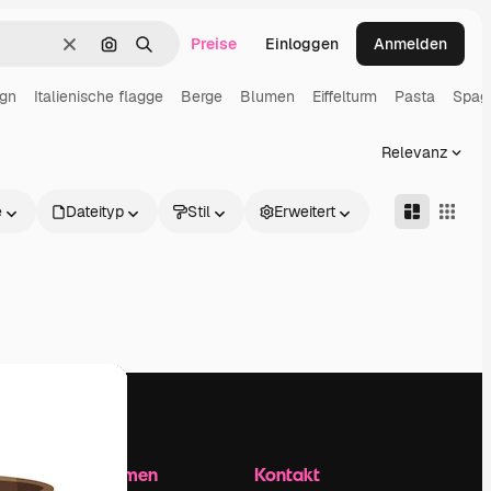
Preise
Einloggen
Anmelden
Löschen
Nach Bild suchen
Suchen
ign
Italienische flagge
Berge
Blumen
Eiffelturm
Pasta
Spagh
Relevanz
e
Dateityp
Stil
Erweitert
Unternehmen
Kontakt