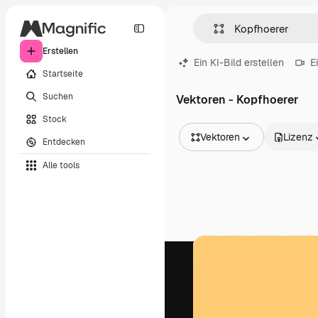
Erstellen
Ein KI-Bild erstellen
E
Startseite
Suchen
Vektoren - Kopfhoerer
Stock
Vektoren
Lizenz
Entdecken
Alle Bilder
Alle tools
Vektoren
Illustrationen
Fotos
PSD
Vorlagen
Mockups
Videos
Filmmaterial
Motion Graphics
Videovorlagen
Icons
3D-Modelle
Schriftarten