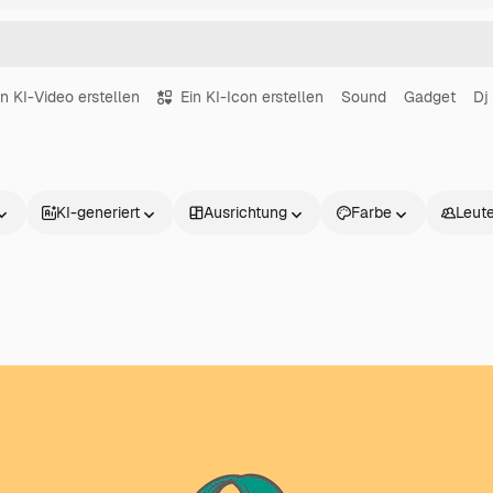
in KI-Video erstellen
Ein KI-Icon erstellen
Sound
Gadget
Dj
KI-generiert
Ausrichtung
Farbe
Leut
Produkte
Loslegen