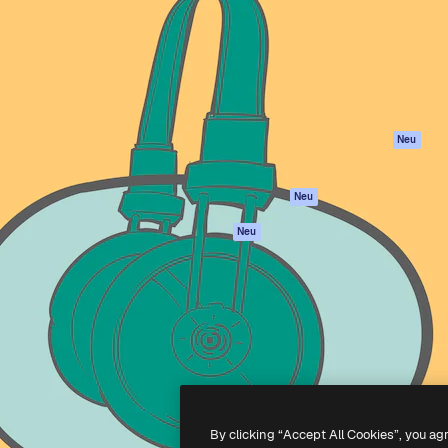
attform, um deine beste
Spaces
Academy
klichen. Mehr als 1 Million
KI-Assistent
Dokumentation
er Kreativen, Unternehmen,
KI-Bildgenerator
Support
Studios.
KI-Videogenerator
AGB
KI-
Datenschutzerkl
Stimmengenerator
Originale
Neu
Stock-Inhalte
Cookie-Richtlinie
MCP für
Vertrauenszentr
Neu
Claude/ChatGPT
Partner
Agenten
Neu
Unternehmen
API
Mobile App
Alle Magnific-Tools
-
2026
Freepik Company S.L.U.
Alle Rechte vorbehalten
.
By clicking “Accept All Cookies”, you ag