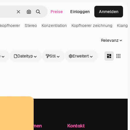
Preise
Einloggen
Anmelden
Löschen
Nach Bild suchen
Suchen
 kopfhoerer
Stereo
Konzentration
Kopfhoerer zeichnung
Klang
Relevanz
e
Dateityp
Stil
Erweitert
Unternehmen
Kontakt