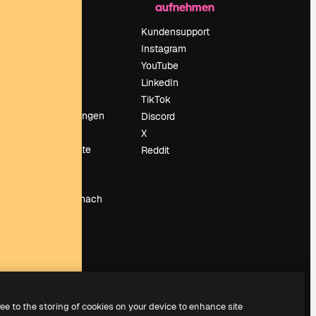
aufnehmen
Preise
Über uns
Kundensupport
Reviews
Instagram
Karriere
YouTube
ärung
Suchtrends
LinkedIn
Blog
TikTok
Veranstaltungen
Discord
um
Slidesgo
X
Deine Inhalte
Reddit
verkaufen
Pressesaal
Suchst du nach
magnific.ai
ree to the storing of cookies on your device to enhance site