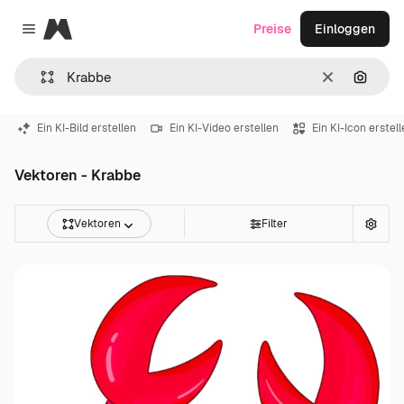
Magnific
Preise
Einloggen
Close menu
Löschen
Nach B
Ein KI-Bild erstellen
Ein KI-Video erstellen
Ein KI-Icon erstel
Vektoren - Krabbe
Vektoren
Filter