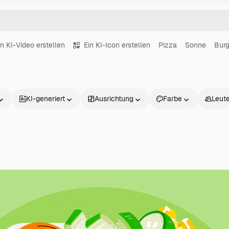
in KI-Video erstellen
Ein KI-Icon erstellen
Pizza
Sonne
Burg
KI-generiert
Ausrichtung
Farbe
Leut
Produkte
Loslegen