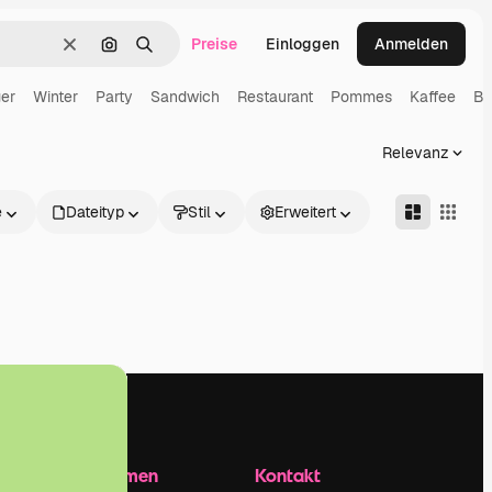
Preise
Einloggen
Anmelden
Löschen
Nach Bild suchen
Suchen
er
Winter
Party
Sandwich
Restaurant
Pommes
Kaffee
Bi
Relevanz
e
Dateityp
Stil
Erweitert
Unternehmen
Kontakt