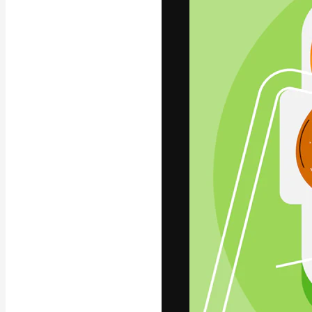
Die kreative Pl
Arbeit zu verwir
Abonnenten unt
Agenturen und 
Deutsch
Copyright © 2010