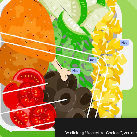
attform, um deine beste
Spaces
Academy
klichen. Mehr als 1 Million
KI-Assistent
Dokumentation
er Kreativen, Unternehmen,
KI-Bildgenerator
Support
Studios.
KI-Videogenerator
AGB
KI-
Datenschutzerkl
Stimmengenerator
Originale
Neu
Stock-Inhalte
Cookie-Richtlinie
MCP für
Vertrauenszentr
Neu
Claude/ChatGPT
Partner
Agenten
Neu
Unternehmen
API
Mobile App
Alle Magnific-Tools
-
2026
Freepik Company S.L.U.
Alle Rechte vorbehalten
.
By clicking “Accept All Cookies”, you ag