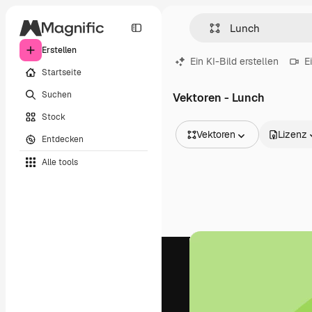
Erstellen
Ein KI-Bild erstellen
E
Startseite
Suchen
Vektoren - Lunch
Stock
Vektoren
Lizenz
Entdecken
Alle Bilder
Alle tools
Vektoren
Illustrationen
Fotos
PSD
Vorlagen
Mockups
Videos
Filmmaterial
Motion Graphics
Videovorlagen
Icons
3D-Modelle
Schriftarten