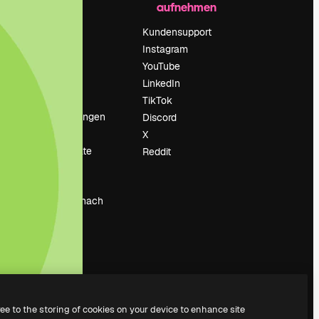
aufnehmen
Preise
Über uns
Kundensupport
Reviews
Instagram
Karriere
YouTube
ärung
Suchtrends
LinkedIn
Blog
TikTok
Veranstaltungen
Discord
um
Slidesgo
X
Deine Inhalte
Reddit
verkaufen
Pressesaal
Suchst du nach
magnific.ai
ree to the storing of cookies on your device to enhance site