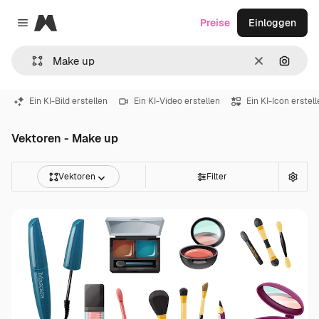
Magnific
Preise
Einloggen
Close menu
Löschen
Nach B
Ein KI-Bild erstellen
Ein KI-Video erstellen
Ein KI-Icon erstel
Vektoren - Make up
Vektoren
Filter