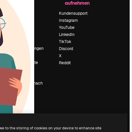
aufnehmen
Preise
Über uns
Kundensupport
Reviews
Instagram
Karriere
YouTube
ärung
Suchtrends
LinkedIn
Blog
TikTok
Veranstaltungen
Discord
um
Slidesgo
X
Deine Inhalte
Reddit
verkaufen
Pressesaal
Suchst du nach
magnific.ai
ree to the storing of cookies on your device to enhance site