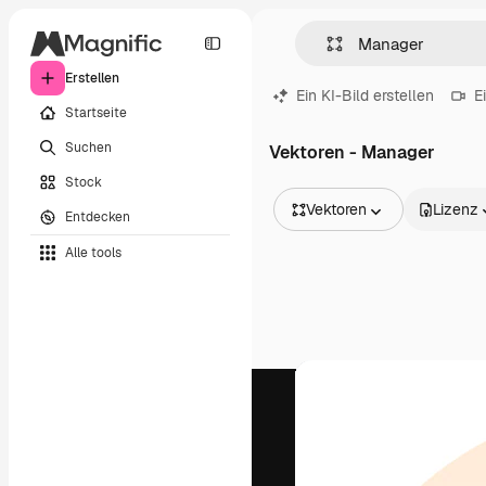
Erstellen
Ein KI-Bild erstellen
E
Startseite
Suchen
Vektoren - Manager
Stock
Vektoren
Lizenz
Entdecken
Alle Bilder
Alle tools
Vektoren
Illustrationen
Fotos
PSD
Vorlagen
Mockups
Videos
Filmmaterial
Motion Graphics
Videovorlagen
Icons
3D-Modelle
Schriftarten