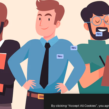
attform, um deine beste
Spaces
Academy
klichen. Mehr als 1 Million
KI-Assistent
Dokumentation
er Kreativen, Unternehmen,
KI-Bildgenerator
Support
Studios.
KI-Videogenerator
AGB
KI-
Datenschutzerkl
Stimmengenerator
Originale
Neu
Stock-Inhalte
Cookie-Richtlinie
MCP für
Vertrauenszentr
Neu
Claude/ChatGPT
Partner
Agenten
Neu
Unternehmen
API
Mobile App
Alle Magnific-Tools
-
2026
Freepik Company S.L.U.
Alle Rechte vorbehalten
.
By clicking “Accept All Cookies”, you ag