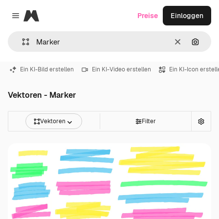
Magnific
Preise
Einloggen
Close menu
Löschen
Nach B
Ein KI-Bild erstellen
Ein KI-Video erstellen
Ein KI-Icon erstel
Vektoren - Marker
Vektoren
Filter