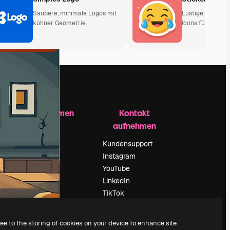
Saubere, minimale Logos mit
Lustige, ausdruc
kühner Geometrie.
Icons für jedes P
Unternehmen
Kontakt
aufnehmen
Preise
Über uns
Kundensupport
Reviews
Instagram
Karriere
YouTube
ärung
Suchtrends
LinkedIn
Blog
TikTok
Veranstaltungen
Discord
um
Slidesgo
X
ree to the storing of cookies on your device to enhance site
Deine Inhalte