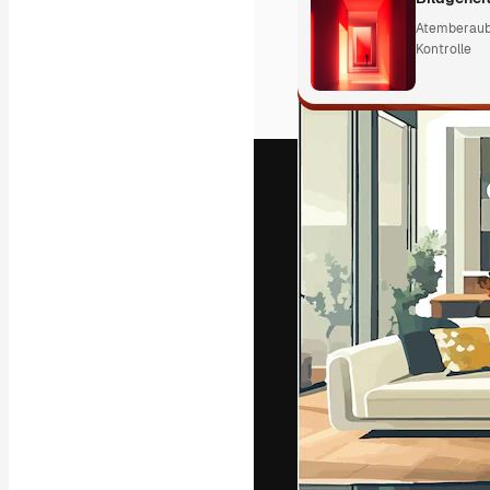
Atemberaube
Kontrolle
Die kreative Pl
Arbeit zu verwir
Abonnenten unt
Agenturen und 
Deutsch