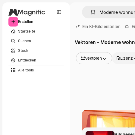
Erstellen
Ein KI-Bild erstellen
E
Startseite
Suchen
Vektoren - Moderne woh
Stock
Vektoren
Lizenz
Entdecken
Alle Bilder
Alle tools
Vektoren
Illustrationen
Fotos
PSD
Vorlagen
Mockups
Videos
Filmmaterial
Motion Graphics
Videovorlagen
Icons
3D-Modelle
Schriftarten
Bildgener