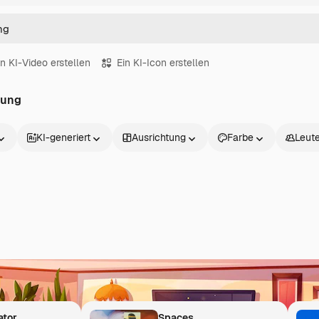
in KI-Video erstellen
Ein KI-Icon erstellen
nung
KI-generiert
Ausrichtung
Farbe
Leut
Inspiration beginnt hier
Kombiniere Stockbilder mit KI und verwandle deine Ideen 
ator
Spaces