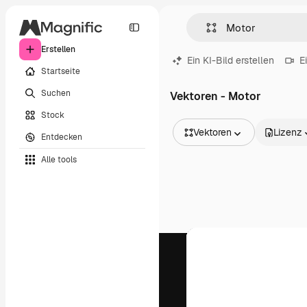
Erstellen
Ein KI-Bild erstellen
E
Startseite
Suchen
Vektoren - Motor
Stock
Vektoren
Lizenz
Entdecken
Alle Bilder
Alle tools
Vektoren
Illustrationen
Fotos
PSD
Vorlagen
Mockups
Videos
Filmmaterial
Motion Graphics
Videovorlagen
Icons
3D-Modelle
Schriftarten