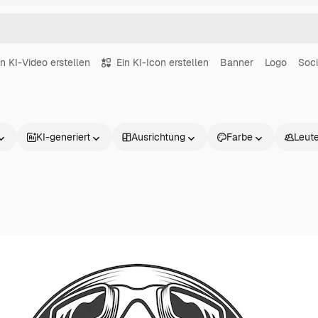
in KI-Video erstellen
Ein KI-Icon erstellen
Banner
Logo
Soci
KI-generiert
Ausrichtung
Farbe
Leut
Produkte
Loslegen