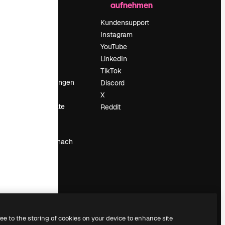
aufnehmen
Preise
Über uns
Kundensupport
Reviews
Instagram
Karriere
YouTube
ärung
Suchtrends
LinkedIn
Blog
TikTok
Veranstaltungen
Discord
um
Slidesgo
X
Deine Inhalte
Reddit
verkaufen
Pressesaal
Suchst du nach
magnific.ai
ree to the storing of cookies on your device to enhance site