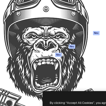
attform, um deine beste
Spaces
Academy
klichen. Mehr als 1 Million
KI-Assistent
Dokumentation
er Kreativen, Unternehmen,
KI-Bildgenerator
Support
Studios.
KI-Videogenerator
AGB
KI-
Datenschutzerkl
Stimmengenerator
Originale
Neu
Stock-Inhalte
Cookie-Richtlinie
MCP für
Vertrauenszentr
Neu
Claude/ChatGPT
Partner
Agenten
Neu
Unternehmen
API
Mobile App
Alle Magnific-Tools
-
2026
Freepik Company S.L.U.
Alle Rechte vorbehalten
.
By clicking “Accept All Cookies”, you ag