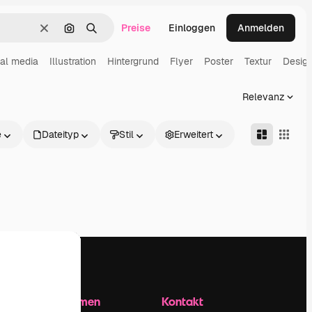
Preise
Einloggen
Anmelden
Löschen
Nach Bild suchen
Suchen
al media
Illustration
Hintergrund
Flyer
Poster
Textur
Desig
Relevanz
e
Dateityp
Stil
Erweitert
Unternehmen
Kontakt