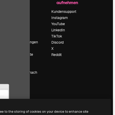
aufnehmen
Preise
Über uns
Kundensupport
Reviews
Instagram
Karriere
YouTube
ärung
Suchtrends
LinkedIn
Blog
TikTok
Veranstaltungen
Discord
um
Slidesgo
X
Deine Inhalte
Reddit
verkaufen
Pressesaal
Suchst du nach
magnific.ai
ree to the storing of cookies on your device to enhance site