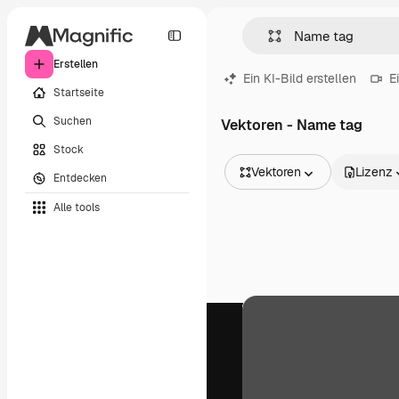
Erstellen
Ein KI-Bild erstellen
E
Startseite
Suchen
Vektoren - Name tag
Stock
Vektoren
Lizenz
Entdecken
Alle Bilder
Alle tools
Vektoren
Illustrationen
Fotos
PSD
Vorlagen
Mockups
Videos
Filmmaterial
Motion Graphics
Videovorlagen
Icons
3D-Modelle
Schriftarten