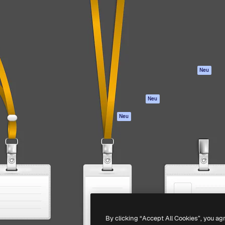
attform, um deine beste
Spaces
Academy
klichen. Mehr als 1 Million
KI-Assistent
Dokumentation
er Kreativen, Unternehmen,
KI-Bildgenerator
Support
Studios.
KI-Videogenerator
AGB
KI-
Datenschutzerkl
Stimmengenerator
Originale
Neu
Stock-Inhalte
Cookie-Richtlinie
MCP für
Vertrauenszentr
Neu
Claude/ChatGPT
Partner
Agenten
Neu
Unternehmen
API
Mobile App
Alle Magnific-Tools
-
2026
Freepik Company S.L.U.
Alle Rechte vorbehalten
.
By clicking “Accept All Cookies”, you ag