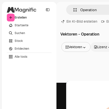
Erstellen
Ein KI-Bild erstellen
E
Startseite
Suchen
Vektoren - Operation
Stock
Vektoren
Lizenz
Entdecken
Alle Bilder
Alle tools
Vektoren
Illustrationen
Fotos
PSD
Vorlagen
Mockups
Videos
Filmmaterial
Motion Graphics
Videovorlagen
Icons
3D-Modelle
Schriftarten