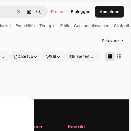
Preise
Einloggen
Anmelden
Löschen
Nach Bild suchen
Suchen
uskel
Erste Hilfe
Therapie
Ethik
Gesundheitswesen
Skalpell
Relevanz
e
Dateityp
Stil
Erweitert
Unternehmen
Kontakt