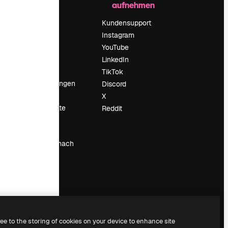
aufnehmen
Preise
Über uns
Kundensupport
Reviews
Instagram
Karriere
YouTube
ärung
Suchtrends
LinkedIn
Blog
TikTok
Veranstaltungen
Discord
um
Slidesgo
X
Deine Inhalte
Reddit
verkaufen
Pressesaal
Suchst du nach
magnific.ai
ree to the storing of cookies on your device to enhance site