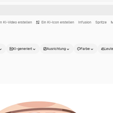
in KI-Video erstellen
Ein KI-Icon erstellen
Infusion
Spritze
M
KI-generiert
Ausrichtung
Farbe
Leut
Produkte
Loslegen