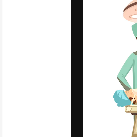
Die kreative Pl
Arbeit zu verwir
Abonnenten unt
Agenturen und 
Deutsch
Copyright © 2010