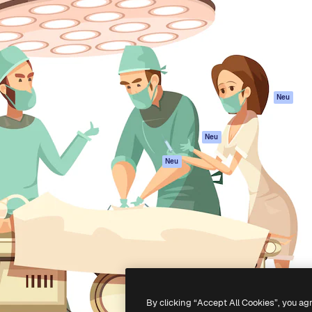
attform, um deine beste
Spaces
Academy
klichen. Mehr als 1 Million
KI-Assistent
Dokumentation
er Kreativen, Unternehmen,
KI-Bildgenerator
Support
Studios.
KI-Videogenerator
AGB
KI-
Datenschutzerkl
Stimmengenerator
Originale
Neu
Stock-Inhalte
Cookie-Richtlinie
MCP für
Vertrauenszentr
Neu
Claude/ChatGPT
Partner
Agenten
Neu
Unternehmen
API
Mobile App
Alle Magnific-Tools
-
2026
Freepik Company S.L.U.
Alle Rechte vorbehalten
.
By clicking “Accept All Cookies”, you ag