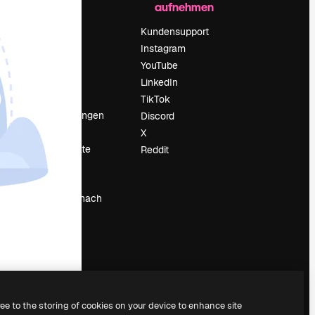
aufnehmen
Preise
Über uns
Kundensupport
Reviews
Instagram
Karriere
YouTube
ärung
Suchtrends
LinkedIn
Blog
TikTok
Veranstaltungen
Discord
um
Slidesgo
X
Deine Inhalte
Reddit
verkaufen
Pressesaal
Suchst du nach
magnific.ai
ree to the storing of cookies on your device to enhance site