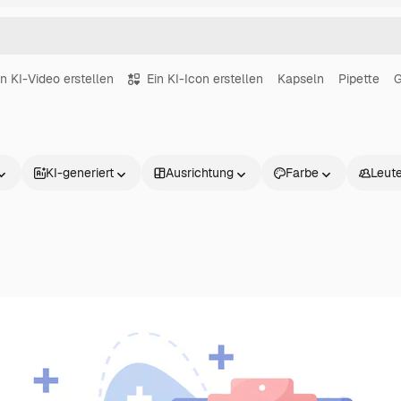
in KI-Video erstellen
Ein KI-Icon erstellen
Kapseln
Pipette
G
KI-generiert
Ausrichtung
Farbe
Leut
Produkte
Loslegen