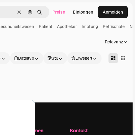
Preise
Einloggen
Anmelden
Löschen
Nach Bild suchen
Suchen
esundheitswesen
Patient
Apotheker
Impfung
Petrischale
Na
Relevanz
e
Dateityp
Stil
Erweitert
Unternehmen
Kontakt