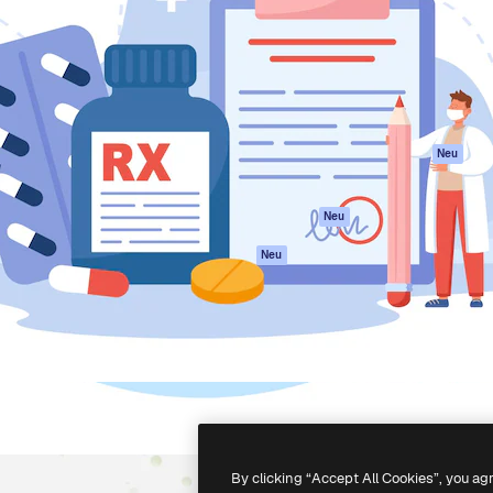
attform, um deine beste
Spaces
Academy
klichen. Mehr als 1 Million
KI-Assistent
Dokumentation
er Kreativen, Unternehmen,
KI-Bildgenerator
Support
Studios.
KI-Videogenerator
AGB
KI-
Datenschutzerkl
Stimmengenerator
Originale
Neu
Stock-Inhalte
Cookie-Richtlinie
MCP für
Vertrauenszentr
Neu
Claude/ChatGPT
Partner
Agenten
Neu
Unternehmen
API
Mobile App
Alle Magnific-Tools
-
2026
Freepik Company S.L.U.
Alle Rechte vorbehalten
.
By clicking “Accept All Cookies”, you ag