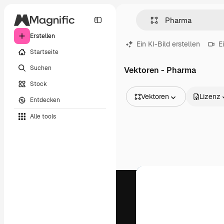
Erstellen
Ein KI-Bild erstellen
E
Startseite
Suchen
Vektoren - Pharma
Stock
Vektoren
Lizenz
Entdecken
Alle Bilder
Alle tools
Vektoren
Illustrationen
Fotos
PSD
Vorlagen
Mockups
Videos
Filmmaterial
Motion Graphics
Videovorlagen
Icons
3D-Modelle
Schriftarten