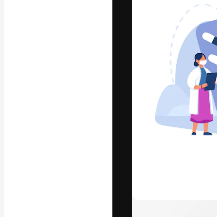
Die kreative Pl
Arbeit zu verwir
Abonnenten unt
Agenturen und 
Deutsch
Copyright © 2010