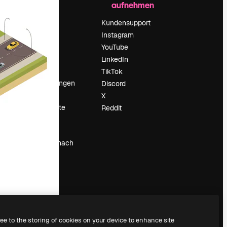
aufnehmen
Preise
Über uns
Kundensupport
Reviews
Instagram
Karriere
YouTube
ärung
Suchtrends
LinkedIn
Blog
TikTok
Veranstaltungen
Discord
um
Slidesgo
X
Deine Inhalte
Reddit
verkaufen
Pressesaal
Suchst du nach
magnific.ai
ree to the storing of cookies on your device to enhance site