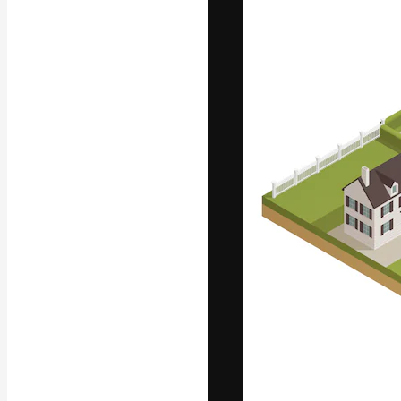
Die kreative Pl
Arbeit zu verwir
Abonnenten unt
Agenturen und 
Deutsch
Copyright © 2010