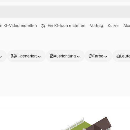
in KI-Video erstellen
Ein KI-Icon erstellen
Vortrag
Kurve
Ak
KI-generiert
Ausrichtung
Farbe
Leut
Produkte
Loslegen