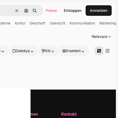
Preise
Einloggen
Anmelden
Löschen
Nach Bild suchen
Suchen
ademie
Kontur
Geschaft
Ubersicht
Kommunikation
Marketing
Relevanz
e
Dateityp
Stil
Erweitert
Unternehmen
Kontakt