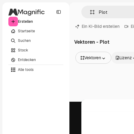
Erstellen
Ein KI-Bild erstellen
E
Startseite
Suchen
Vektoren - Plot
Stock
Vektoren
Lizenz
Entdecken
Alle Bilder
Alle tools
Vektoren
Illustrationen
Fotos
PSD
Vorlagen
Mockups
Videos
Filmmaterial
Motion Graphics
Videovorlagen
Icons
3D-Modelle
Schriftarten