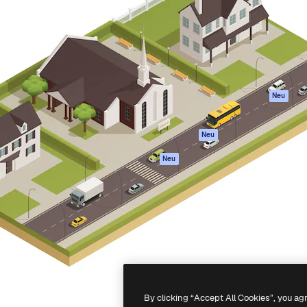
attform, um deine beste
Spaces
Academy
klichen. Mehr als 1 Million
KI-Assistent
Dokumentation
er Kreativen, Unternehmen,
KI-Bildgenerator
Support
Studios.
KI-Videogenerator
AGB
KI-
Datenschutzerkl
Stimmengenerator
Originale
Neu
Stock-Inhalte
Cookie-Richtlinie
MCP für
Vertrauenszentr
Neu
Claude/ChatGPT
Partner
Agenten
Neu
Unternehmen
API
Mobile App
Alle Magnific-Tools
-
2026
Freepik Company S.L.U.
Alle Rechte vorbehalten
.
By clicking “Accept All Cookies”, you ag