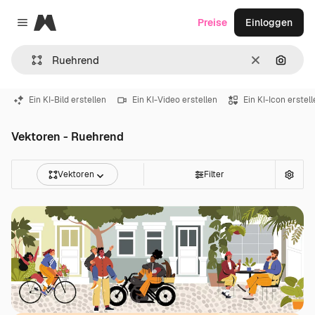
Magnific
Preise
Einloggen
Close menu
Löschen
Nach B
Ein KI-Bild erstellen
Ein KI-Video erstellen
Ein KI-Icon erstel
Vektoren - Ruehrend
Vektoren
Filter