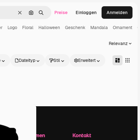
Preise
Einloggen
Anmelden
Löschen
Nach Bild suchen
Suchen
er
Logo
Floral
Halloween
Geschenk
Mandala
Ornament
C
Relevanz
e
Dateityp
Stil
Erweitert
Unternehmen
Kontakt