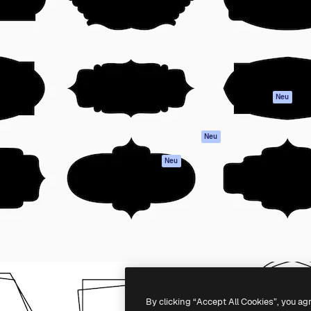
attform, um deine beste
Spaces
Academy
klichen. Mehr als 1 Million
KI-Assistent
Dokumentation
er Kreativen, Unternehmen,
KI-Bildgenerator
Support
Studios.
KI-Videogenerator
AGB
KI-
Datenschutzerkl
Stimmengenerator
Originale
Neu
Stock-Inhalte
Cookie-Richtlinie
MCP für
Vertrauenszentr
Neu
Claude/ChatGPT
Partner
Agenten
Neu
Unternehmen
API
Mobile App
Alle Magnific-Tools
-
2026
Freepik Company S.L.U.
Alle Rechte vorbehalten
.
By clicking “Accept All Cookies”, you ag