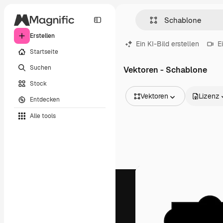
Erstellen
Ein KI-Bild erstellen
E
Startseite
Suchen
Vektoren - Schablone
Stock
Vektoren
Lizenz
Entdecken
Alle Bilder
Alle tools
Vektoren
Illustrationen
Fotos
PSD
Vorlagen
Mockups
Videos
Filmmaterial
Motion Graphics
Videovorlagen
Icons
3D-Modelle
Schriftarten