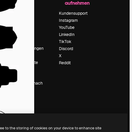
aufnehmen
Preise
Über uns
Kundensupport
Reviews
Instagram
Karriere
YouTube
ärung
Suchtrends
LinkedIn
Blog
TikTok
Veranstaltungen
Discord
um
Slidesgo
X
Deine Inhalte
Reddit
verkaufen
Pressesaal
Suchst du nach
magnific.ai
ree to the storing of cookies on your device to enhance site