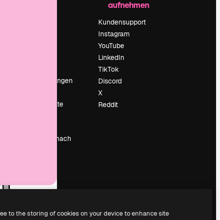
aufnehmen
Preise
Über uns
Kundensupport
Reviews
Instagram
Karriere
YouTube
ärung
Suchtrends
LinkedIn
Blog
TikTok
Veranstaltungen
Discord
um
Slidesgo
X
Deine Inhalte
Reddit
verkaufen
Pressesaal
Suchst du nach
magnific.ai
ree to the storing of cookies on your device to enhance site