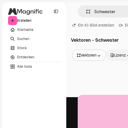
Erstellen
Ein KI-Bild erstellen
E
Startseite
Suchen
Vektoren - Schwester
Stock
Vektoren
Lizenz
Entdecken
Alle Bilder
Alle tools
Vektoren
Illustrationen
Fotos
PSD
Vorlagen
Mockups
Videos
Filmmaterial
Motion Graphics
Videovorlagen
Icons
3D-Modelle
Schriftarten