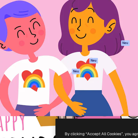
attform, um deine beste
Spaces
Academy
klichen. Mehr als 1 Million
KI-Assistent
Dokumentation
er Kreativen, Unternehmen,
KI-Bildgenerator
Support
Studios.
KI-Videogenerator
AGB
KI-
Datenschutzerkl
Stimmengenerator
Originale
Neu
Stock-Inhalte
Cookie-Richtlinie
MCP für
Vertrauenszentr
Neu
Claude/ChatGPT
Partner
Agenten
Neu
Unternehmen
API
Mobile App
Alle Magnific-Tools
-
2026
Freepik Company S.L.U.
Alle Rechte vorbehalten
.
By clicking “Accept All Cookies”, you ag