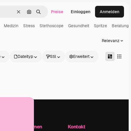
Preise
Einloggen
Anmelden
Löschen
Nach Bild suchen
Suchen
Medizin
Stress
Stethoscope
Gesundheit
Spritze
Beratung
Relevanz
e
Dateityp
Stil
Erweitert
Unternehmen
Kontakt