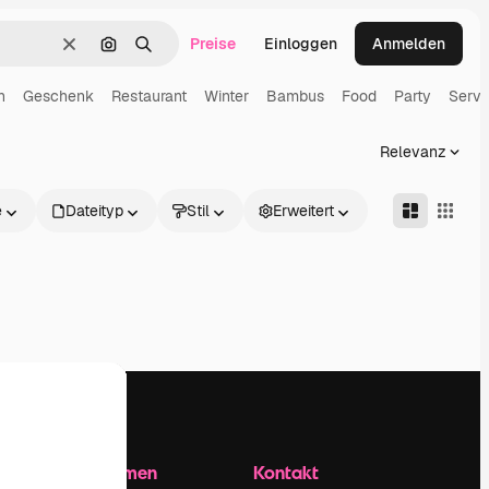
Preise
Einloggen
Anmelden
Löschen
Nach Bild suchen
Suchen
n
Geschenk
Restaurant
Winter
Bambus
Food
Party
Servi
Relevanz
e
Dateityp
Stil
Erweitert
Unternehmen
Kontakt