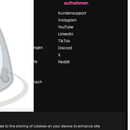
aufnehmen
Preise
Über uns
Kundensupport
Reviews
Instagram
Karriere
YouTube
ärung
Suchtrends
LinkedIn
Blog
TikTok
Veranstaltungen
Discord
um
Slidesgo
X
Deine Inhalte
Reddit
verkaufen
Pressesaal
Suchst du nach
magnific.ai
ree to the storing of cookies on your device to enhance site