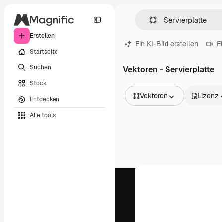
Erstellen
Ein KI-Bild erstellen
E
Startseite
Suchen
Vektoren - Servierplatte
Stock
Vektoren
Lizenz
Entdecken
Alle Bilder
Alle tools
Vektoren
Illustrationen
Fotos
PSD
Vorlagen
Mockups
Videos
Filmmaterial
Motion Graphics
Videovorlagen
Icons
3D-Modelle
Schriftarten