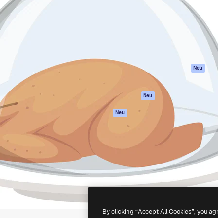
attform, um deine beste
Spaces
Academy
klichen. Mehr als 1 Million
KI-Assistent
Dokumentation
er Kreativen, Unternehmen,
KI-Bildgenerator
Support
Studios.
KI-Videogenerator
AGB
KI-
Datenschutzerkl
Stimmengenerator
Originale
Neu
Stock-Inhalte
Cookie-Richtlinie
MCP für
Vertrauenszentr
Neu
Claude/ChatGPT
Partner
Agenten
Neu
Unternehmen
API
Mobile App
Alle Magnific-Tools
-
2026
Freepik Company S.L.U.
Alle Rechte vorbehalten
.
By clicking “Accept All Cookies”, you ag