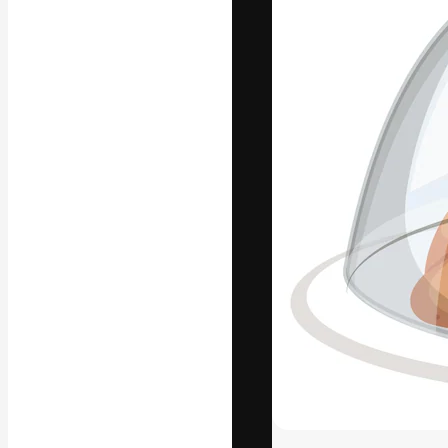
Die kreative Pl
Arbeit zu verwir
Abonnenten unt
Agenturen und 
Deutsch
Copyright © 2010