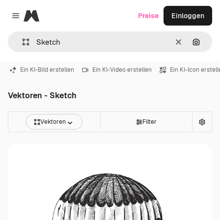
Magnific
Preise
Einloggen
Close menu
Löschen
Nach B
Ein KI-Bild erstellen
Ein KI-Video erstellen
Ein KI-Icon erstel
Vektoren - Sketch
Vektoren
Filter