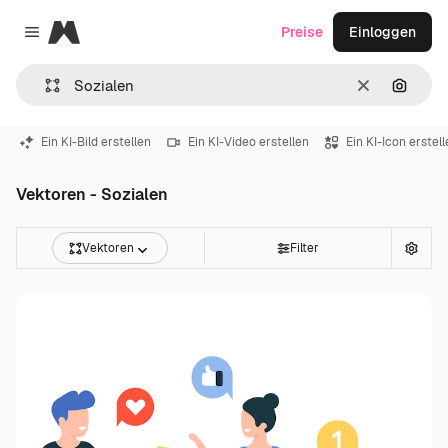
Magnific
Preise
Einloggen
Close menu
Löschen
Nach B
Ein KI-Bild erstellen
Ein KI-Video erstellen
Ein KI-Icon erstel
Vektoren - Sozialen
Vektoren
Filter