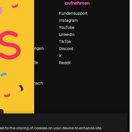
aufnehmen
Preise
Über uns
Kundensupport
Reviews
Instagram
Karriere
YouTube
ärung
Suchtrends
LinkedIn
Blog
TikTok
Veranstaltungen
Discord
um
Slidesgo
X
Deine Inhalte
Reddit
verkaufen
Pressesaal
Suchst du nach
magnific.ai
ree to the storing of cookies on your device to enhance site