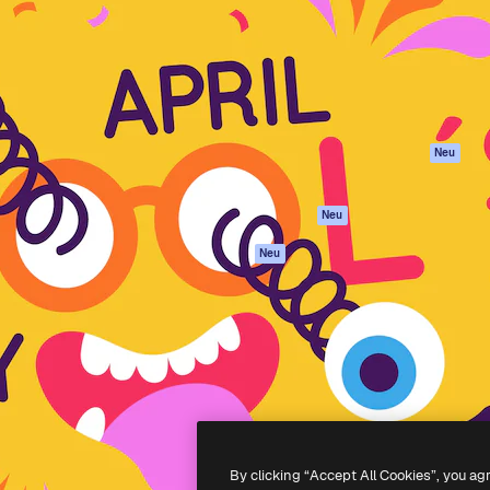
attform, um deine beste
Spaces
Academy
klichen. Mehr als 1 Million
KI-Assistent
Dokumentation
er Kreativen, Unternehmen,
KI-Bildgenerator
Support
Studios.
KI-Videogenerator
AGB
KI-
Datenschutzerkl
Stimmengenerator
Originale
Neu
Stock-Inhalte
Cookie-Richtlinie
MCP für
Vertrauenszentr
Neu
Claude/ChatGPT
Partner
Agenten
Neu
Unternehmen
API
Mobile App
Alle Magnific-Tools
-
2026
Freepik Company S.L.U.
Alle Rechte vorbehalten
.
By clicking “Accept All Cookies”, you ag