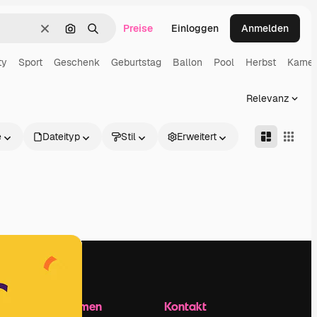
Preise
Einloggen
Anmelden
Löschen
Nach Bild suchen
Suchen
ty
Sport
Geschenk
Geburtstag
Ballon
Pool
Herbst
Karne
Relevanz
e
Dateityp
Stil
Erweitert
Unternehmen
Kontakt