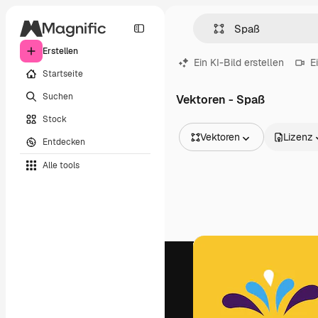
Erstellen
Ein KI-Bild erstellen
E
Startseite
Suchen
Vektoren - Spaß
Stock
Vektoren
Lizenz
Entdecken
Alle Bilder
Alle tools
Vektoren
Illustrationen
Fotos
PSD
Vorlagen
Mockups
Videos
Filmmaterial
Motion Graphics
Videovorlagen
Icons
3D-Modelle
Schriftarten