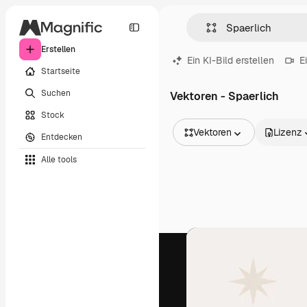
Erstellen
Ein KI-Bild erstellen
E
Startseite
Suchen
Vektoren - Spaerlich
Stock
Vektoren
Lizenz
Entdecken
Alle Bilder
Alle tools
Vektoren
Illustrationen
Fotos
PSD
Vorlagen
Mockups
Videos
Filmmaterial
Motion Graphics
Videovorlagen
Icons
3D-Modelle
Schriftarten