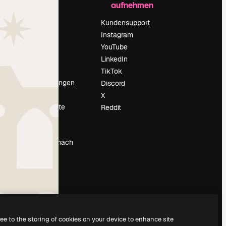
aufnehmen
Preise
Über uns
Kundensupport
Reviews
Instagram
Karriere
YouTube
ärung
Suchtrends
LinkedIn
Blog
TikTok
Veranstaltungen
Discord
um
Slidesgo
X
Deine Inhalte
Reddit
verkaufen
Pressesaal
Suchst du nach
magnific.ai
ree to the storing of cookies on your device to enhance site