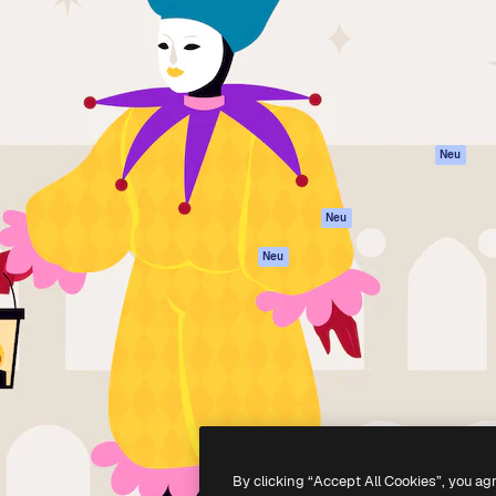
attform, um deine beste
Spaces
Academy
klichen. Mehr als 1 Million
KI-Assistent
Dokumentation
er Kreativen, Unternehmen,
KI-Bildgenerator
Support
Studios.
KI-Videogenerator
AGB
KI-
Datenschutzerkl
Stimmengenerator
Originale
Neu
Stock-Inhalte
Cookie-Richtlinie
MCP für
Vertrauenszentr
Neu
Claude/ChatGPT
Partner
Agenten
Neu
Unternehmen
API
Mobile App
Alle Magnific-Tools
-
2026
Freepik Company S.L.U.
Alle Rechte vorbehalten
.
By clicking “Accept All Cookies”, you ag