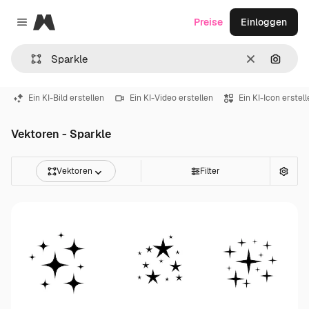
Magnific
Preise
Einloggen
Close menu
Löschen
Nach B
Ein KI-Bild erstellen
Ein KI-Video erstellen
Ein KI-Icon erstel
Vektoren - Sparkle
Vektoren
Filter