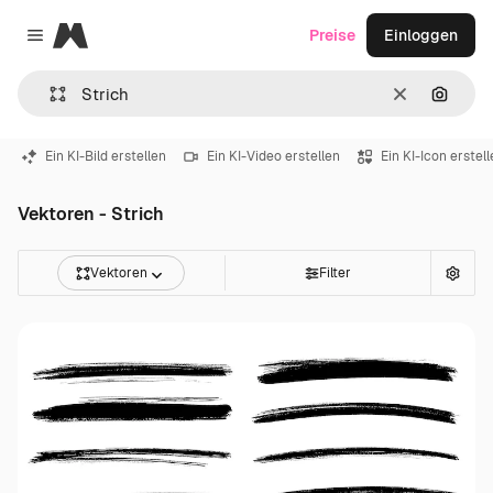
Magnific
Preise
Einloggen
Close menu
Löschen
Nach B
Ein KI-Bild erstellen
Ein KI-Video erstellen
Ein KI-Icon erstel
Vektoren - Strich
Vektoren
Filter