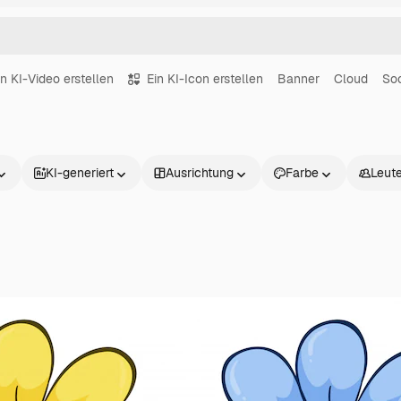
in KI-Video erstellen
Ein KI-Icon erstellen
Banner
Cloud
Soc
KI-generiert
Ausrichtung
Farbe
Leut
Produkte
Loslegen