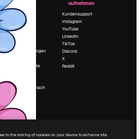
aufnehmen
Preise
Über uns
Kundensupport
Reviews
Instagram
Karriere
YouTube
ärung
Suchtrends
LinkedIn
Blog
TikTok
Veranstaltungen
Discord
um
Slidesgo
X
Deine Inhalte
Reddit
verkaufen
Pressesaal
Suchst du nach
magnific.ai
ree to the storing of cookies on your device to enhance site