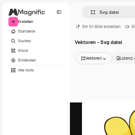
Erstellen
Ein KI-Bild erstellen
E
Startseite
Suchen
Vektoren - Svg datei
Stock
Vektoren
Lizenz
Entdecken
Alle Bilder
Alle tools
Vektoren
Illustrationen
Fotos
PSD
Vorlagen
Mockups
Videos
Filmmaterial
Motion Graphics
Videovorlagen
Icons
3D-Modelle
Schriftarten