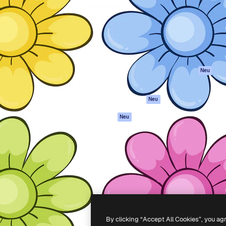
attform, um deine beste
Spaces
Academy
klichen. Mehr als 1 Million
KI-Assistent
Dokumentation
er Kreativen, Unternehmen,
KI-Bildgenerator
Support
Studios.
KI-Videogenerator
AGB
KI-
Datenschutzerkl
Stimmengenerator
Originale
Neu
Stock-Inhalte
Cookie-Richtlinie
MCP für
Vertrauenszentr
Neu
Claude/ChatGPT
Partner
Agenten
Neu
Unternehmen
API
Mobile App
Alle Magnific-Tools
-
2026
Freepik Company S.L.U.
Alle Rechte vorbehalten
.
By clicking “Accept All Cookies”, you ag