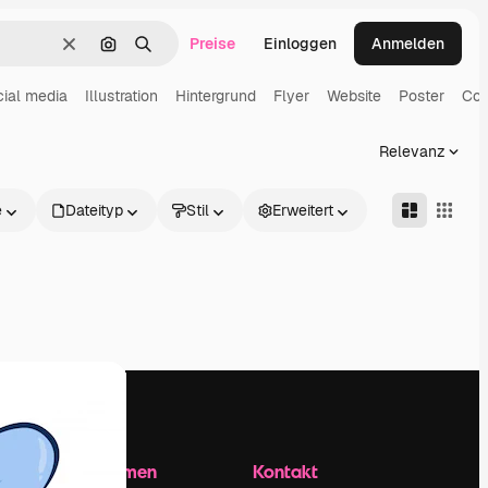
Preise
Einloggen
Anmelden
Löschen
Nach Bild suchen
Suchen
ial media
Illustration
Hintergrund
Flyer
Website
Poster
Com
Relevanz
e
Dateityp
Stil
Erweitert
Unternehmen
Kontakt