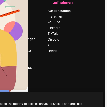
aufnehmen
Preise
Über uns
Kundensupport
Reviews
Instagram
Karriere
YouTube
ärung
Suchtrends
LinkedIn
Blog
TikTok
Veranstaltungen
Discord
um
Slidesgo
X
Deine Inhalte
Reddit
verkaufen
Pressesaal
Suchst du nach
magnific.ai
ree to the storing of cookies on your device to enhance site