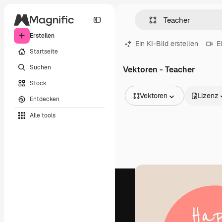
Erstellen
Ein KI-Bild erstellen
E
Startseite
Suchen
Vektoren - Teacher
Stock
Vektoren
Lizenz
Entdecken
Alle Bilder
Alle tools
Vektoren
Illustrationen
Fotos
PSD
Vorlagen
Mockups
Videos
Filmmaterial
Motion Graphics
Videovorlagen
Icons
3D-Modelle
Schriftarten