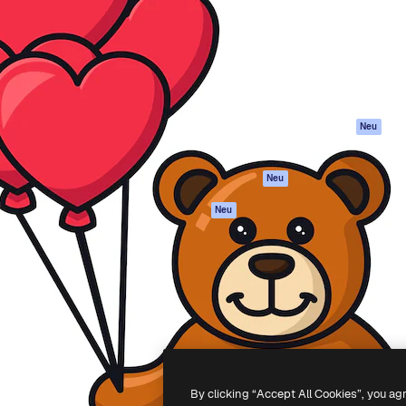
attform, um deine beste
Spaces
Academy
klichen. Mehr als 1 Million
KI-Assistent
Dokumentation
er Kreativen, Unternehmen,
KI-Bildgenerator
Support
Studios.
KI-Videogenerator
AGB
KI-
Datenschutzerkl
Stimmengenerator
Originale
Neu
Stock-Inhalte
Cookie-Richtlinie
MCP für
Vertrauenszentr
Neu
Claude/ChatGPT
Partner
Agenten
Neu
Unternehmen
API
Mobile App
Alle Magnific-Tools
-
2026
Freepik Company S.L.U.
Alle Rechte vorbehalten
.
By clicking “Accept All Cookies”, you ag