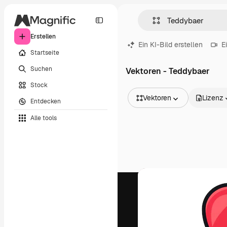
Erstellen
Ein KI-Bild erstellen
E
Startseite
Suchen
Vektoren - Teddybaer
Stock
Vektoren
Lizenz
Entdecken
Alle Bilder
Alle tools
Vektoren
Illustrationen
Fotos
PSD
Vorlagen
Mockups
Videos
Filmmaterial
Motion Graphics
Videovorlagen
Icons
3D-Modelle
Schriftarten