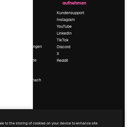
aufnehmen
Preise
Über uns
Kundensupport
Reviews
Instagram
Karriere
YouTube
ärung
Suchtrends
LinkedIn
Blog
TikTok
Veranstaltungen
Discord
um
Slidesgo
X
Deine Inhalte
Reddit
verkaufen
Pressesaal
Suchst du nach
magnific.ai
ree to the storing of cookies on your device to enhance site