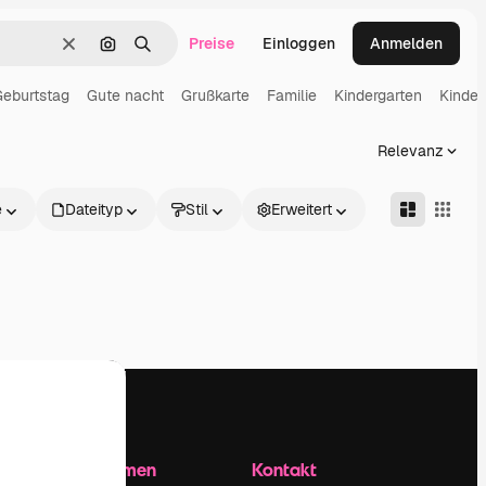
Preise
Einloggen
Anmelden
Löschen
Nach Bild suchen
Suchen
Geburtstag
Gute nacht
Grußkarte
Familie
Kindergarten
Kinder
Relevanz
e
Dateityp
Stil
Erweitert
Unternehmen
Kontakt