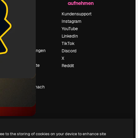
aufnehmen
Preise
Über uns
Kundensupport
Reviews
Instagram
Karriere
YouTube
ärung
Suchtrends
LinkedIn
Blog
TikTok
Veranstaltungen
Discord
um
Slidesgo
X
Deine Inhalte
Reddit
verkaufen
Pressesaal
Suchst du nach
magnific.ai
ree to the storing of cookies on your device to enhance site