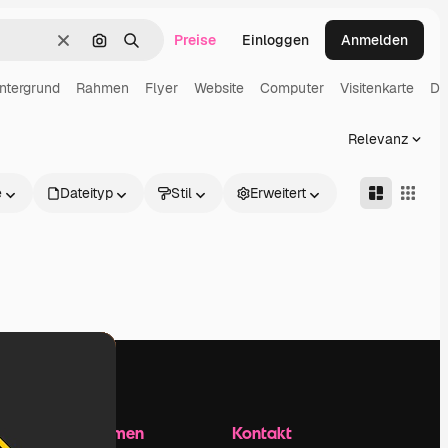
Preise
Einloggen
Anmelden
Löschen
Nach Bild suchen
Suchen
ntergrund
Rahmen
Flyer
Website
Computer
Visitenkarte
Dig
Relevanz
e
Dateityp
Stil
Erweitert
Unternehmen
Kontakt