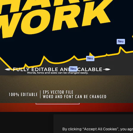
attform, um deine beste
Spaces
Academy
klichen. Mehr als 1 Million
KI-Assistent
Dokumentation
er Kreativen, Unternehmen,
KI-Bildgenerator
Support
Studios.
KI-Videogenerator
AGB
KI-
Datenschutzerkl
Stimmengenerator
Originale
Neu
Stock-Inhalte
Cookie-Richtlinie
MCP für
Vertrauenszentr
Neu
Claude/ChatGPT
Partner
Agenten
Neu
Unternehmen
API
Mobile App
Alle Magnific-Tools
-
2026
Freepik Company S.L.U.
Alle Rechte vorbehalten
.
By clicking “Accept All Cookies”, you ag