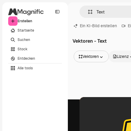
Erstellen
Ein KI-Bild erstellen
E
Startseite
Suchen
Vektoren - Text
Stock
Vektoren
Lizenz
Entdecken
Alle Bilder
Alle tools
Vektoren
Illustrationen
Fotos
PSD
Vorlagen
Mockups
Videos
Filmmaterial
Motion Graphics
Videovorlagen
Icons
3D-Modelle
Schriftarten