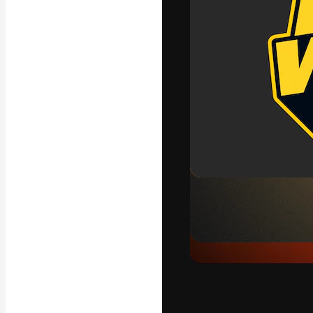
Die kreative Pl
Arbeit zu verwir
Abonnenten unt
Agenturen und 
Deutsch
Copyright © 2010