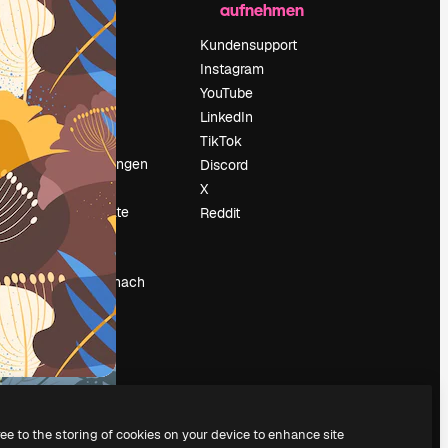
aufnehmen
Preise
Über uns
Kundensupport
Reviews
Instagram
Karriere
YouTube
ärung
Suchtrends
LinkedIn
Blog
TikTok
Veranstaltungen
Discord
um
Slidesgo
X
Deine Inhalte
Reddit
verkaufen
Pressesaal
Suchst du nach
magnific.ai
ree to the storing of cookies on your device to enhance site