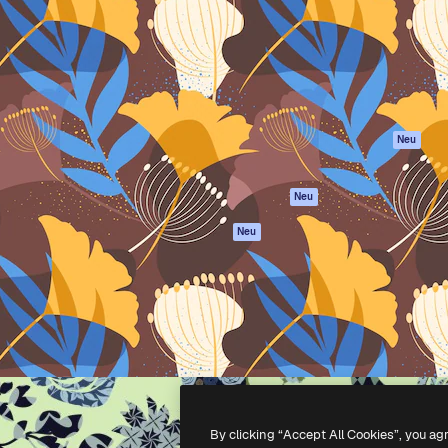
attform, um deine beste
Spaces
Academy
klichen. Mehr als 1 Million
KI-Assistent
Dokumentation
er Kreativen, Unternehmen,
KI-Bildgenerator
Support
Studios.
KI-Videogenerator
AGB
KI-
Datenschutzerkl
Stimmengenerator
Originale
Neu
Stock-Inhalte
Cookie-Richtlinie
MCP für
Vertrauenszentr
Neu
Claude/ChatGPT
Partner
Agenten
Neu
Unternehmen
API
Mobile App
Alle Magnific-Tools
-
2026
Freepik Company S.L.U.
Alle Rechte vorbehalten
.
By clicking “Accept All Cookies”, you ag