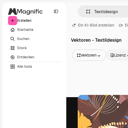
Erstellen
Ein KI-Bild erstellen
E
Startseite
Suchen
Vektoren - Textildesign
Stock
Vektoren
Lizenz
Entdecken
Alle Bilder
Alle tools
Vektoren
Illustrationen
Fotos
PSD
Vorlagen
Mockups
Videos
Filmmaterial
Motion Graphics
Videovorlagen
Icons
3D-Modelle
Schriftarten