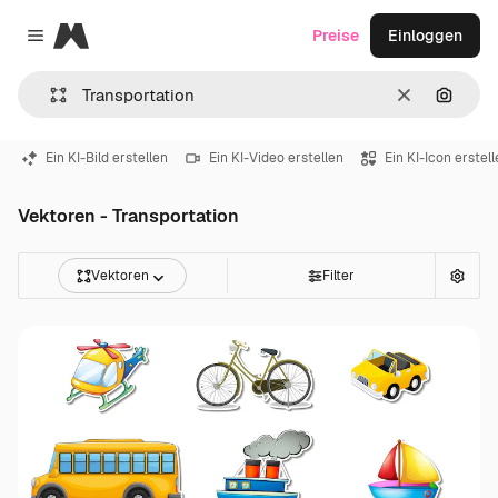
Magnific
Preise
Einloggen
Close menu
Löschen
Nach B
Ein KI-Bild erstellen
Ein KI-Video erstellen
Ein KI-Icon erstel
Vektoren - Transportation
Vektoren
Filter