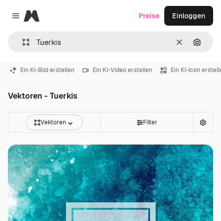
Magnific
Preise
Einloggen
Close menu
Löschen
Nach B
Ein KI-Bild erstellen
Ein KI-Video erstellen
Ein KI-Icon erstel
Vektoren - Tuerkis
Vektoren
Filter