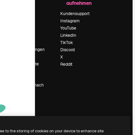
aufnehmen
Preise
Über uns
Kundensupport
Reviews
Instagram
Karriere
YouTube
ärung
Suchtrends
LinkedIn
Blog
TikTok
Veranstaltungen
Discord
um
Slidesgo
X
Deine Inhalte
Reddit
verkaufen
Pressesaal
Suchst du nach
magnific.ai
ree to the storing of cookies on your device to enhance site