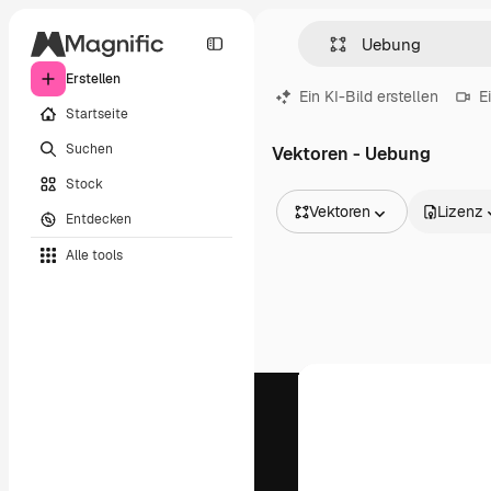
Erstellen
Ein KI-Bild erstellen
E
Startseite
Suchen
Vektoren - Uebung
Stock
Vektoren
Lizenz
Entdecken
Alle Bilder
Alle tools
Vektoren
Illustrationen
Fotos
PSD
Vorlagen
Mockups
Videos
Filmmaterial
Motion Graphics
Videovorlagen
Icons
3D-Modelle
Schriftarten