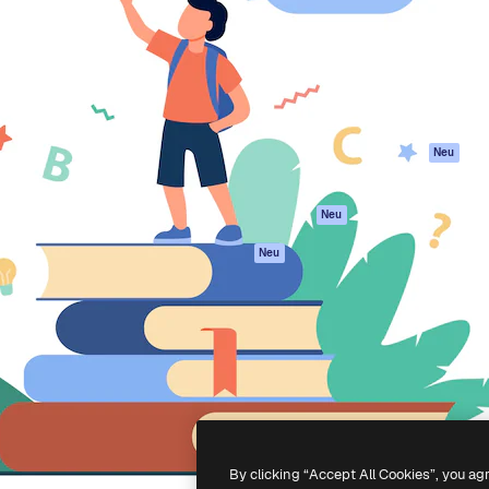
attform, um deine beste
Spaces
Academy
klichen. Mehr als 1 Million
KI-Assistent
Dokumentation
er Kreativen, Unternehmen,
KI-Bildgenerator
Support
Studios.
KI-Videogenerator
AGB
KI-
Datenschutzerkl
Stimmengenerator
Originale
Neu
Stock-Inhalte
Cookie-Richtlinie
MCP für
Vertrauenszentr
Neu
Claude/ChatGPT
Partner
Agenten
Neu
Unternehmen
API
Mobile App
Alle Magnific-Tools
-
2026
Freepik Company S.L.U.
Alle Rechte vorbehalten
.
By clicking “Accept All Cookies”, you ag