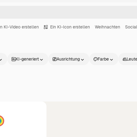
in KI-Video erstellen
Ein KI-Icon erstellen
Weihnachten
Socia
KI-generiert
Ausrichtung
Farbe
Leut
Produkte
Loslegen