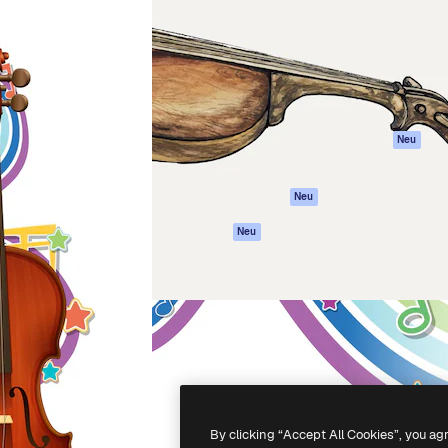
attform, um deine beste
Spaces
Academy
klichen. Mehr als 1 Million
KI-Assistent
Dokumentation
er Kreativen, Unternehmen,
KI-Bildgenerator
Support
Studios.
KI-Videogenerator
AGB
KI-
Datenschutzerkl
Stimmengenerator
Originale
Neu
Stock-Inhalte
Cookie-Richtlinie
MCP für
Vertrauenszentr
Neu
Claude/ChatGPT
Partner
Agenten
Neu
Unternehmen
API
Mobile App
Alle Magnific-Tools
-
2026
Freepik Company S.L.U.
Alle Rechte vorbehalten
.
By clicking “Accept All Cookies”, you ag