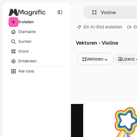
Erstellen
Ein KI-Bild erstellen
E
Startseite
Suchen
Vektoren - Violine
Stock
Vektoren
Lizenz
Entdecken
Alle Bilder
Alle tools
Vektoren
Illustrationen
Fotos
PSD
Vorlagen
Mockups
Videos
Filmmaterial
Motion Graphics
Videovorlagen
Icons
3D-Modelle
Schriftarten