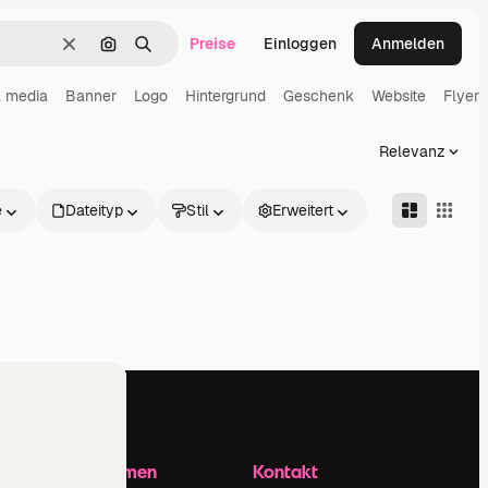
Preise
Einloggen
Anmelden
Löschen
Nach Bild suchen
Suchen
l media
Banner
Logo
Hintergrund
Geschenk
Website
Flyer
Relevanz
e
Dateityp
Stil
Erweitert
Unternehmen
Kontakt