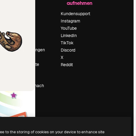
aufnehmen
Preise
Über uns
Kundensupport
Reviews
Instagram
Karriere
YouTube
ärung
Suchtrends
LinkedIn
Blog
TikTok
Veranstaltungen
Discord
um
Slidesgo
X
Deine Inhalte
Reddit
verkaufen
Pressesaal
Suchst du nach
magnific.ai
ree to the storing of cookies on your device to enhance site