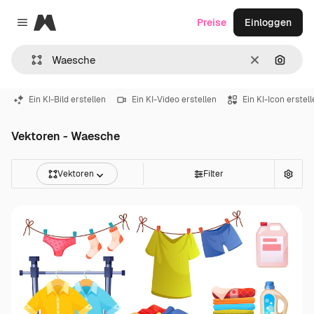
Magnific
Preise
Einloggen
Close menu
Löschen
Nach B
Ein KI-Bild erstellen
Ein KI-Video erstellen
Ein KI-Icon erstel
Vektoren - Waesche
Vektoren
Filter